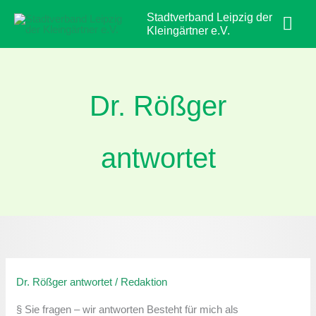
Zum
Hau
Stadtverband Leipzig der
Inhalt
Kleingärtner e.V.
springen
Dr. Rößger
antwortet
Dr. Rößger antwortet
/
Redaktion
Teilnahme
an
§ Sie fragen – wir antworten Besteht für mich als