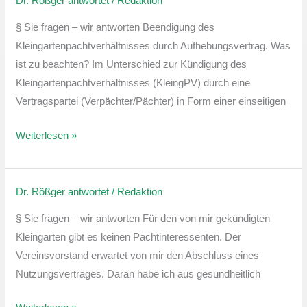
Dr. Rößger antwortet
/
Redaktion
Beendigung
des
§ Sie fragen – wir antworten Beendigung des
Kleingartenpachtverhältnisses
Kleingartenpachtverhältnisses durch Aufhebungsvertrag. Was
durch
ist zu beachten? Im Unterschied zur Kündigung des
Aufhebungsvertrag
Kleingartenpachtverhältnisses (KleingPV) durch eine
Vertragspartei (Verpächter/Pächter) in Form einer einseitigen
Weiterlesen »
Dr. Rößger antwortet
/
Redaktion
Nutzungsvertrag
im
§ Sie fragen – wir antworten Für den von mir gekündigten
Zusammenhang
Kleingarten gibt es keinen Pachtinteressenten. Der
mit
Vereinsvorstand erwartet von mir den Abschluss eines
Pächterwechsel
Nutzungsvertrages. Daran habe ich aus gesundheitlich