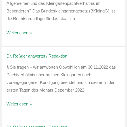
das
Allgemeinen und das Kleingartenpachtverhältnis im
Bundeskleingartengesetz
Besonderen? Das Bundeskleingartengesetz (BKleingG) ist
für
die Rechtsgrundlage für das staatlich
das
Kleingartenwesen
Weiterlesen »
im
Allgemeinen
und
Dr. Rößger antwortet
/
Redaktion
Begründung/Beendigung
das
der
§ Sie fragen – wir antworten Obwohl ich am 30.11.2022 das
Kleingartenpachtverhältnis
Rechtsverhältnisse
Pachtverhältnis über meinen Kleingarten nach
im
Mitgliedschaft
vorangegangener Kündigung beendet und ich diesen in den
Besonderen?
und
ersten Tagen des Monats Dezember 2022
Kleingarten-
Pacht
Weiterlesen »