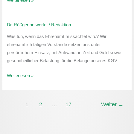
Weiterlesen »
Dr. Rößger antwortet
/
Redaktion
Störung
des
Was tun, wenn das Ehrenamt missachtet wird? Wir
Vereinsfriedens
ehrenamtlich tätigen Vorstände setzen uns unter
persönlichem Einsatz, mit Aufwand an Zeit und Geld sowie
gesundheitlicher Belastung für die Belange unseres KGV
Weiterlesen »
1
2
…
17
Weiter
→