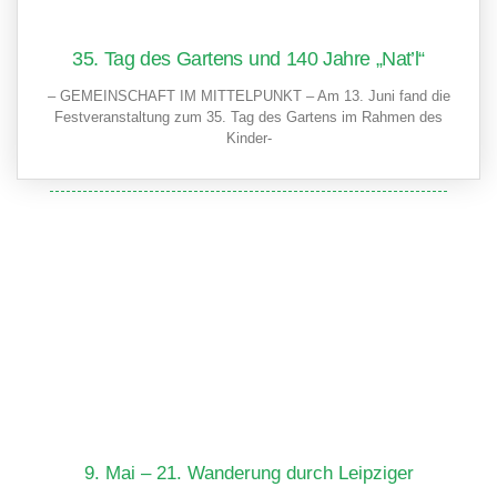
35. Tag des Gartens und 140 Jahre „Nat’l“
– GEMEINSCHAFT IM MITTELPUNKT – Am 13. Juni fand die
Festveranstaltung zum 35. Tag des Gartens im Rahmen des
Kinder-
S
S
S
S
S
e
e
e
e
e
i
i
i
i
i
t
t
t
t
t
e
e
e
e
e
9. Mai – 21. Wanderung durch Leipziger