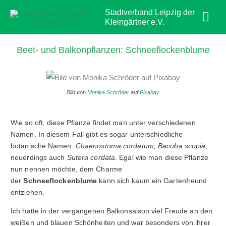
Zum
Hau
Stadtverband Leipzig der
Inhalt
Kleingärtner e.V.
springen
Beet- und Balkonpflanzen: Schneeflockenblume
Bild von
Monika Schröder
auf
Pixabay
Wie so oft, diese Pflanze findet man unter verschiedenen
Namen. In diesem Fall gibt es sogar unterschiedliche
botanische Namen:
Chaenostoma cordatum, Bacoba scopia
,
neuerdings auch
Sutera cordata
. Egal wie man diese Pflanze
nun nennen möchte, dem Charme
der
Schneeflockenblume
kann sich kaum ein Gartenfreund
entziehen.
Ich hatte in der vergangenen Balkonsaison viel Freude an den
weißen und blauen Schönheiten und war besonders von ihrer