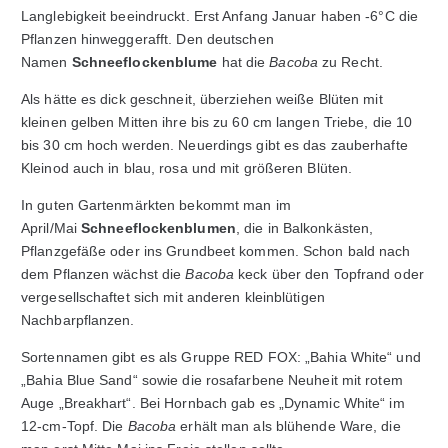
Langlebigkeit beeindruckt. Erst Anfang Januar haben -6°C die
Pflanzen hinweggerafft. Den deutschen
Namen
Schneeflockenblume
hat die
Bacoba
zu Recht.
Als hätte es dick geschneit, überziehen weiße Blüten mit
kleinen gelben Mitten ihre bis zu 60 cm langen Triebe, die 10
bis 30 cm hoch werden. Neuerdings gibt es das zauberhafte
Kleinod auch in blau, rosa und mit größeren Blüten.
In guten Gartenmärkten bekommt man im
April/Mai
Schneeflockenblumen
, die in Balkonkästen,
Pflanzgefäße oder ins Grundbeet kommen. Schon bald nach
dem Pflanzen wächst die
Bacoba
keck über den Topfrand oder
vergesellschaftet sich mit anderen kleinblütigen
Nachbarpflanzen.
Sortennamen gibt es als Gruppe RED FOX: „Bahia White“ und
„Bahia Blue Sand“ sowie die rosafarbene Neuheit mit rotem
Auge „Breakhart“. Bei Hornbach gab es „Dynamic White“ im
12-cm-Topf. Die
Bacoba
erhält man als blühende Ware, die