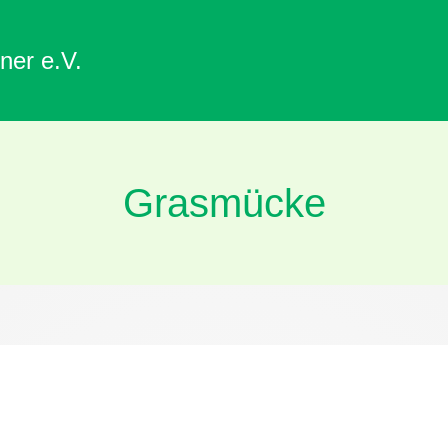
ner e.V.
Grasmücke