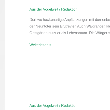
der
Aus der Vogelwelt
/
Redaktion
Vogelwelt:
Neuntöter
Dort wo heckenartige Anpflanzungen mit dornenbe
der Neuntöter sein Brutrevier. Auch Waldränder, 
Obstgärten nutzt er als Lebensraum. Die Würger s
Weiterlesen »
Aus
der
Aus der Vogelwelt
/
Redaktion
Vogelwelt: