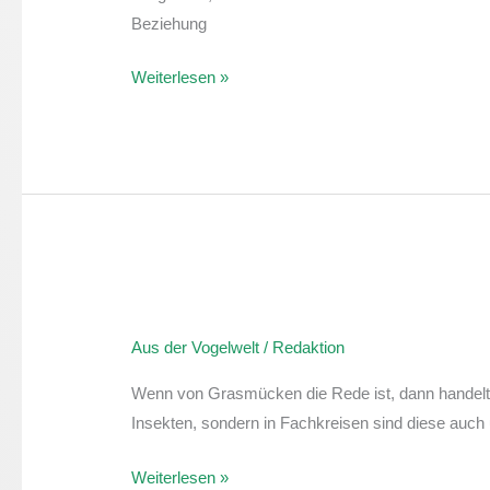
Beziehung
Weiterlesen »
Aus
der
Aus der Vogelwelt
/
Redaktion
Vogelwelt:
Grasmücke
Wenn von Grasmücken die Rede ist, dann handelt e
I
Insekten, sondern in Fachkreisen sind diese auch
Weiterlesen »