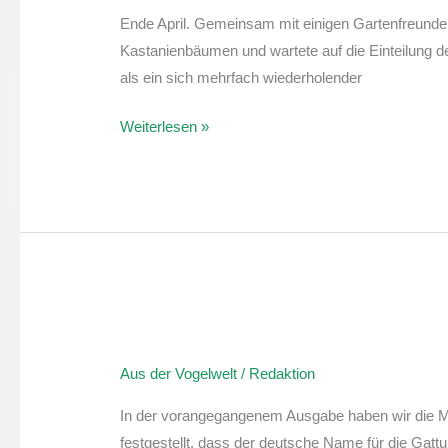
Pirol
Ende April. Gemeinsam mit einigen Gartenfreunden
Kastanienbäumen und wartete auf die Einteilung de
als ein sich mehrfach wiederholender
Weiterlesen »
Aus
der
Aus der Vogelwelt
/
Redaktion
Vogelwelt:
Grasmücke
In der vorangegangenem Ausgabe haben wir die 
II
festgestellt, dass der deutsche Name für die Ga