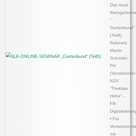
Das neue
Kleingartenv
"
Gartenbund"
(Teil4)
Referent:
Martin
Schröder-
Pirl
(Vorsitzender
KGV
"Theklaer
Höhe" -
FB-
Digitalisierun
• Für
Vereinsvorst
mit