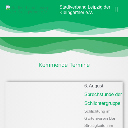
Zum
Hau
Stadtverband Leipzig der
Inhalt
Kleingärtner e.V.
springen
Kommende Termine
6. August
Sprechstunde der
Schlichtergruppe
Schlichtung im
Gartenverein Bei
Streitigkeiten im