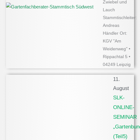
Zwiebel und
Lauch
Stammtischleiter:
Andreas
Händler Ort:
KGV "Am
Weidenweg" •
Rippachtal 5 •
04249 Leipzig
11.
August
SLK-
ONLINE-
SEMINAR
„Gartenbun
(Teil5)