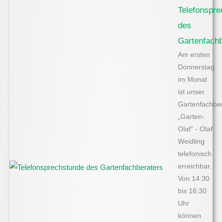
Telefonspr
des
Gartenfachb
Am ersten
Donnerstag
im Monat
ist unser
Gartenfachbe
„Garten-
Olaf“ - Olaf
Weidling
telefonisch
erreichbar.
Von 14:30
bis 16:30
Uhr
können