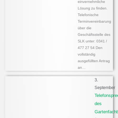
einvernehmliche
Lösung zu finden.
Telefonische
Terminvereinbarung
über die
Geschäftsstelle des
SLK unter: 0341 /
477 27 54 Den
vollständig
ausgefüllten Antrag
an…
3.
September
Telefonspr
des
Gartenfachb