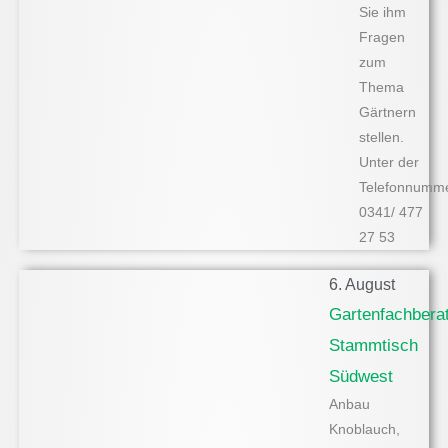
Sie ihm
Fragen
zum
Thema
Gärtnern
stellen.
Unter der
Telefonnumme
0341/ 477
27 53
6. August
Gartenfachberat
Stammtisch
Südwest
Anbau
Knoblauch,