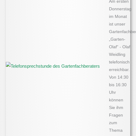
Am ersten
Donnerstag
im Monat
ist unser
Gartenfachbe
„Garten-
Olaf“ - Olaf
Weidling
telefonisch
erreichbar.
Von 14:30
bis 16:30
Uhr
können
Sie ihm
Fragen
zum
Thema