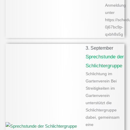
Anmeldung
unter
https://sched
0j67bc9p-
qxbh8s5g
3. September
Sprechstunde der
Schlichtergruppe
Schlichtung im
Gartenverein Bei
Streitigkeiten im
Gartenverein
unterstützt die
Schlichtergruppe
dabei, gemeinsam
eine