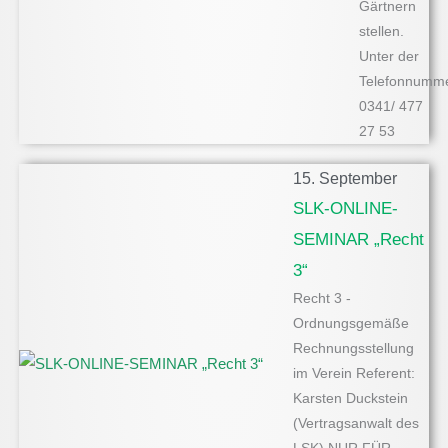
Gärtnern
stellen.
Unter der
Telefonnumme
0341/ 477
27 53
15. September
SLK-ONLINE-
SEMINAR „Recht
3“
Recht 3 -
Ordnungsgemäße
Rechnungsstellung
im Verein Referent:
Karsten Duckstein
(Vertragsanwalt des