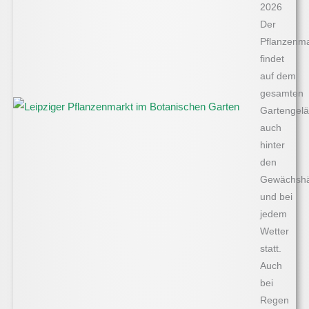
2026
Der
Pflanzenma
findet
auf dem
gesamten
Gartengelä
auch
hinter
den
Gewächshä
und bei
jedem
Wetter
statt.
Auch
bei
Regen