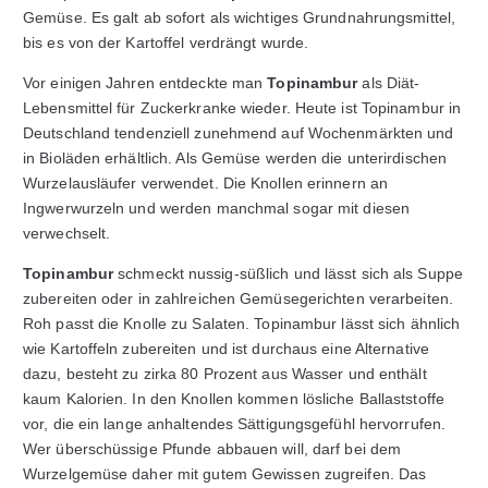
Gemüse. Es galt ab sofort als wichtiges Grundnahrungsmittel,
bis es von der Kartoffel verdrängt wurde.
Vor einigen Jahren entdeckte man
Topinambur
als Diät-
Lebensmittel für Zuckerkranke wieder. Heute ist Topinambur in
Deutschland tendenziell zunehmend auf Wochenmärkten und
in Bioläden erhältlich. Als Gemüse werden die unterirdischen
Wurzelausläufer verwendet. Die Knollen erinnern an
Ingwerwurzeln und werden manchmal sogar mit diesen
verwechselt.
Topinambur
schmeckt nussig-süßlich und lässt sich als Suppe
zubereiten oder in zahlreichen Gemüsegerichten verarbeiten.
Roh passt die Knolle zu Salaten. Topinambur lässt sich ähnlich
wie Kartoffeln zubereiten und ist durchaus eine Alternative
dazu, besteht zu zirka 80 Prozent aus Wasser und enthält
kaum Kalorien. In den Knollen kommen lösliche Ballaststoffe
vor, die ein lange anhaltendes Sättigungsgefühl hervorrufen.
Wer überschüssige Pfunde abbauen will, darf bei dem
Wurzelgemüse daher mit gutem Gewissen zugreifen. Das