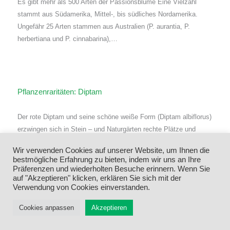
Es gibt mehr als 500 Arten der Passionsblume Eine Vielzahl
stammt aus Südamerika, Mittel-, bis südliches Nordamerika.
Ungefähr 25 Arten stammen aus Australien (P. aurantia, P.
herbertiana und P. cinnabarina),…
Pflanzenraritäten: Diptam
Der rote Diptam und seine schöne weiße Form (Diptam albiflorus)
erzwingen sich in Stein – und Naturgärten rechte Plätze und
halten sich dort Jahrelang. Sonnig bis prall sonnig stehend, ist…
Wir verwenden Cookies auf unserer Website, um Ihnen die
bestmögliche Erfahrung zu bieten, indem wir uns an Ihre
Präferenzen und wiederholten Besuche erinnern. Wenn Sie
auf "Akzeptieren" klicken, erklären Sie sich mit der
Verwendung von Cookies einverstanden.
Menü
Cookies anpassen
Akzeptieren