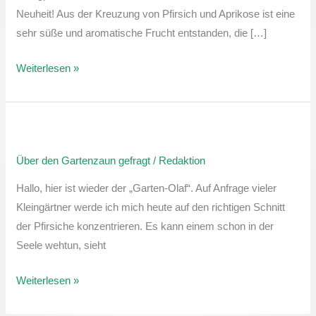
Neuheit! Aus der Kreuzung von Pfirsich und Aprikose ist eine
sehr süße und aromatische Frucht entstanden, die […]
Weiterlesen »
Über
den
Über den Gartenzaun gefragt
/
Redaktion
Gartenzaun
gefragt:
Hallo, hier ist wieder der „Garten-Olaf“. Auf Anfrage vieler
Schnitt
Kleingärtner werde ich mich heute auf den richtigen Schnitt
von
der Pfirsiche konzentrieren. Es kann einem schon in der
Pfirsischbäumen
Seele wehtun, sieht
Weiterlesen »