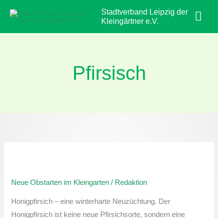
Zum
Hau
Stadtverband Leipzig der
Inhalt
Kleingärtner e.V.
springen
Pfirsisch
Neue
Obstarten
Neue Obstarten im Kleingarten
/
Redaktion
im
Kleingarten:
Honigpfirsich – eine winterharte Neuzüchtung. Der
Honigpfirsich
Honigpfirsich ist keine neue Pfirsichsorte, sondern eine