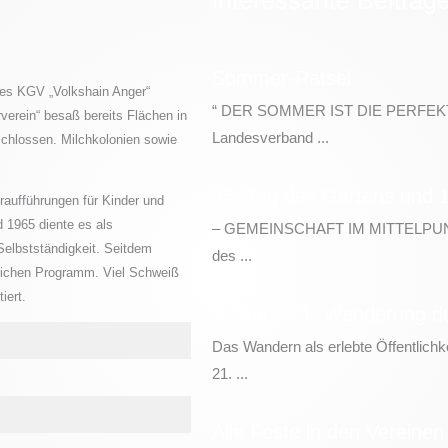
Sommer-Rätsel
des KGV „Volkshain Anger“
“ DER SOMMER IST DIE PERFEK
verein“ besaß bereits Flächen in
Landesverband ...
schlossen. Milchkolonien sowie
35. Tag des Gartens und 1
raufführungen für Kinder und
 1965 diente es als
– GEMEINSCHAFT IM MITTELPUNKT –
 Selbstständigkeit. Seitdem
des ...
lichen Programm. Viel Schweiß
tiert.
9. Mai – 21. Wanderung du
Das Wandern als erlebte Öffentlich
21. ...
Alle Feste in den Vereinen