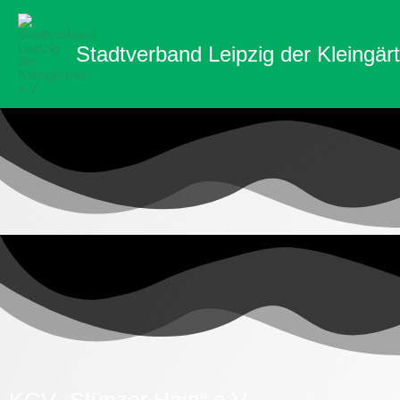
Zum
Inhalt
Stadtverband Leipzig der Kleingärt
springen
KGV „Stünzer Hain“ e.V.