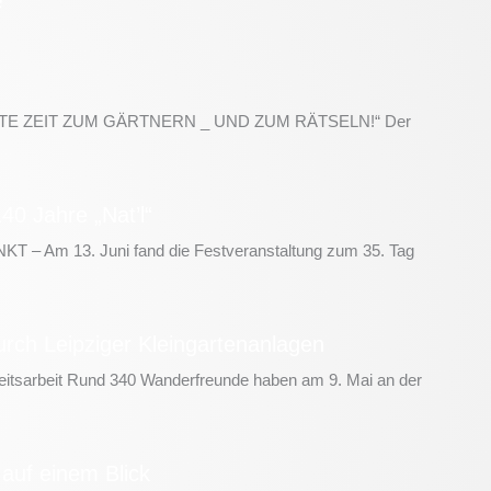
TE ZEIT ZUM GÄRTNERN _ UND ZUM RÄTSELN!“ Der
40 Jahre „Nat’l“
 Am 13. Juni fand die Festveranstaltung zum 35. Tag
rch Leipziger Kleingartenanlagen
keitsarbeit Rund 340 Wanderfreunde haben am 9. Mai an der
 auf einem Blick