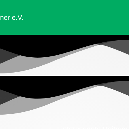
ner e.V.
interessante Beiträg