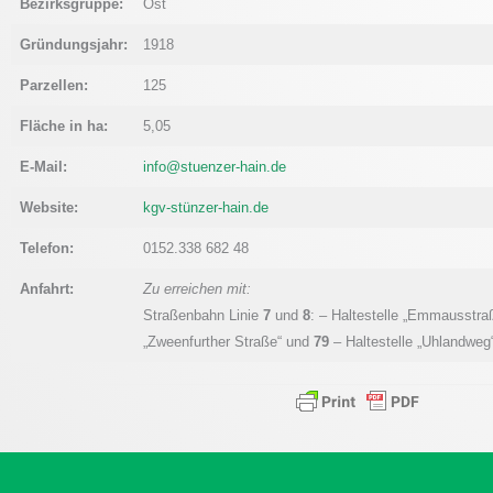
Bezirksgruppe:
Ost
Gründungsjahr:
1918
Parzellen:
125
Fläche in ha:
5,05
E-Mail:
info@stuenzer-hain.de
Website:
kgv-stünzer-hain.de
Telefon:
0152.338 682 48
Anfahrt:
Zu erreichen mit:
Straßenbahn Linie
7
und
8
: – Haltestelle „Emmausstra
„Zweenfurther Straße“ und
79
– Haltestelle „Uhlandweg