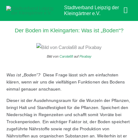
Zum
Hau
Stadtverband Leipzig der
Inhalt
Kleingärtner e.V.
springen
Der Boden im Kleingarten: Was ist „Boden“?
Bild von
Carola68
auf
Pixabay
Was ist „Boden“?
Diese Frage lässt sich am einfachsten
klären, wenn wir uns die vielfältigen Funktionen des Bodens
einmal genauer anschauen.
Dieser ist der Ausdehnungsraum für die Wurzeln der Pflanzen,
bringt Halt und Standfestigkeit für die Pflanzen. Speichert den
Niederschlag in Regenzeiten und schafft somit Vorräte bei
Trockenperioden. Ein wichtiger Faktor ist, der Boden speichert
zugeführte Nährstoffe sowie regt die Produktion von
Nährstoffen aus organischen Substanzen an. Weiterhin ist er