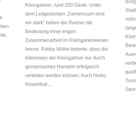
Bürg
Kleingärtner, rund 200 Gäste. Unter
Stad
dem Leitgedanken „Gemeinsam sind
ie
vollz
wir stark“ hoben die Redner die
geben
lang
Bedeutung einer engen
ite,
Klei
Zusammenarbeit im Kleingartenwesen
Bere
hervor. Robby Müller betonte, dass die
Auen
Interessen der Kleingärtner nur durch
vorb
gemeinsames Handeln erfolgreich
gastf
vertreten werden können. Auch Heiko
Trom
Rosenthal…
Stem
„Übern Zaun“ – im
90 