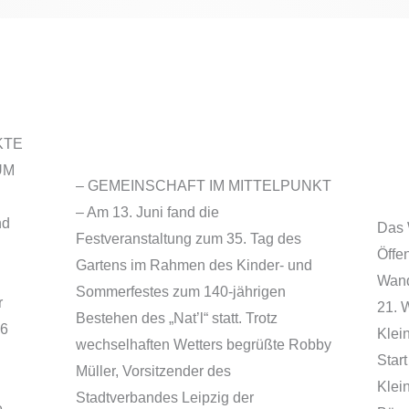
35. Tag des Gartens und
9.
140 Jahre „Nat’l“
dur
KTE
Kl
UM
– GEMEINSCHAFT IM MITTELPUNKT
– Am 13. Juni fand die
nd
Das 
Festveranstaltung zum 35. Tag des
Öffe
Gartens im Rahmen des Kinder- und
Wand
Sommerfestes zum 140-jährigen
r
21. 
Bestehen des „Nat’l“ statt. Trotz
26
Klei
wechselhaften Wetters begrüßte Robby
Start
Müller, Vorsitzender des
Klei
Stadtverbandes Leipzig der
e