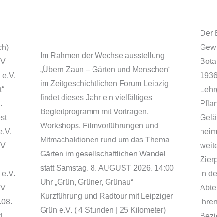
ick
Zeitgeschichtlichen
Gr
Forum
Der 
ch)
Gewü
Im Rahmen der Wechselausstellung
GV
Bota
„Übern Zaun – Gärten und Menschen“
 e.V.
1936
im Zeitgeschichtlichen Forum Leipzig
t“
Lehr
findet dieses Jahr ein vielfältiges
.
Pfla
Begleitprogramm mit Vorträgen,
st
Gelä
Workshops, Filmvorführungen und
e.V.
heim
Mitmachaktionen rund um das Thema
GV
weit
Gärten im gesellschaftlichen Wandel
Zier
statt Samstag, 8. AUGUST 2026, 14:00
 e.V.
In d
Uhr „Grün, Grüner, Grünau“
GV
Abte
Kurzführung und Radtour mit Leipziger
.08.
ihre
Grün e.V. ( 4 Stunden | 25 Kilometer)
d
Bezi