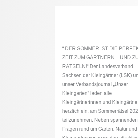
Sommer-Rätsel
“ DER SOMMER IST DIE PERFE
ZEIT ZUM GÄRTNERN _ UND Z
RÄTSELN!“ Der Landesverband
Sachsen der Kleingärtner (LSK) u
unser Verbandsjournal „Unser
Kleingarten“ laden alle
Kleingärtnerinnen und Kleingärtne
herzlich ein, am Sommerrätsel 20
teilzunehmen. Neben spannenden
Fragen rund um Garten, Natur und
Kleingartenwesen warten attraktiv