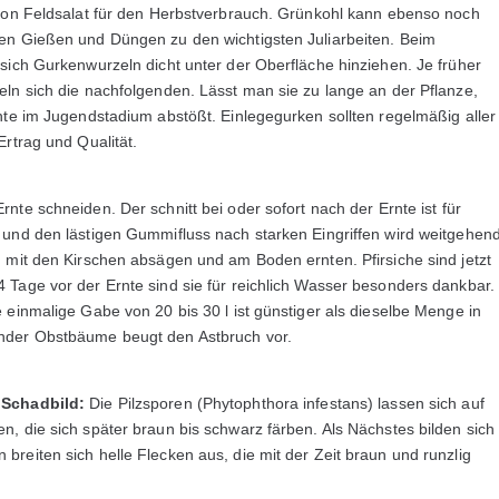
 von Feldsalat für den Herbstverbrauch. Grünkohl kann ebenso noch
ren Gießen und Düngen zu den wichtigsten Juliarbeiten. Beim
sich Gurkenwurzeln dicht unter der Oberfläche hinziehen. Je früher
eln sich die nachfolgenden. Lässt man sie zu lange an der Pflanze,
hte im Jugendstadium abstößt. Einlegegurken sollten regelmäßig aller
Ertrag und Qualität.
nte schneiden. Der schnitt bei oder sofort nach der Ernte ist für
 und den lästigen Gummifluss nach starken Eingriffen wird weitgehen
h mit den Kirschen absägen und am Boden ernten. Pfirsiche sind jetzt
 Tage vor der Ernte sind sie für reichlich Wasser besonders dankbar.
 einmalige Gabe von 20 bis 30 l ist günstiger als dieselbe Menge in
ender Obstbäume beugt den Astbruch vor.
Schadbild:
Die Pilzsporen (Phytophthora infestans) lassen sich auf
, die sich später braun bis schwarz färben. Als Nächstes bilden sich
reiten sich helle Flecken aus, die mit der Zeit braun und runzlig