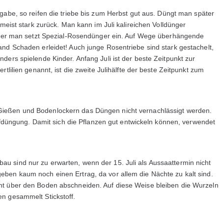
gabe, so reifen die triebe bis zum Herbst gut aus. Düngt man später
 meist stark zurück. Man kann im Juli kalireichen Volldünger
t oder man setzt Spezial-Rosendünger ein. Auf Wege überhängende
and Schaden erleidet! Auch junge Rosentriebe sind stark gestachelt,
ders spielende Kinder. Anfang Juli ist der beste Zeitpunkt zur
tlilien genannt, ist die zweite Julihälfte der beste Zeitpunkt zum
Gießen und Bodenlockern das Düngen nicht vernachlässigt werden.
opfdüngung. Damit sich die Pflanzen gut entwickeln können, verwendet
u sind nur zu erwarten, wenn der 15. Juli als Aussaattermin nicht
ben kaum noch einen Ertrag, da vor allem die Nächte zu kalt sind.
ht über den Boden abschneiden. Auf diese Weise bleiben die Wurzeln
n gesammelt Stickstoff.