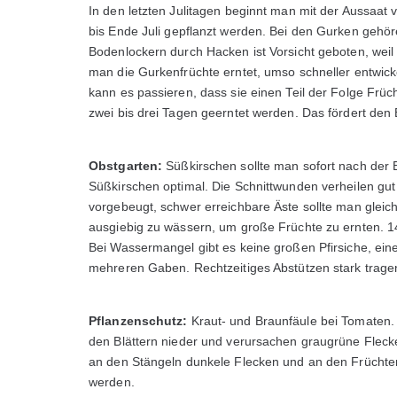
In den letzten Julitagen beginnt man mit der Aussaat
bis Ende Juli gepflanzt werden. Bei den Gurken gehö
Bodenlockern durch Hacken ist Vorsicht geboten, weil 
man die Gurkenfrüchte erntet, umso schneller entwick
kann es passieren, dass sie einen Teil der Folge Früc
zwei bis drei Tagen geerntet werden. Das fördert den 
Obstgarten:
Süßkirschen sollte man sofort nach der Er
Süßkirschen optimal. Die Schnittwunden verheilen gut
vorgebeugt, schwer erreichbare Äste sollte man gleic
ausgiebig zu wässern, um große Früchte zu ernten. 14
Bei Wassermangel gibt es keine großen Pfirsiche, eine
mehreren Gaben. Rechtzeitiges Abstützen stark trag
Pflanzenschutz:
Kraut- und Braunfäule bei Tomaten.
den Blättern nieder und verursachen graugrüne Flecken
an den Stängeln dunkele Flecken und an den Früchten b
werden.