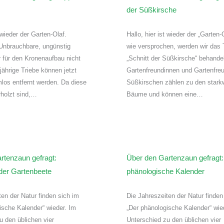
der Süßkirsche
t wieder der Garten-Olaf.
Hallo, hier ist wieder der „Garten-
Unbrauchbare, ungünstig
wie versprochen, werden wir das
 für den Kronenaufbau nicht
„Schnitt der Süßkirsche“ behande
jährige Triebe können jetzt
Gartenfreundinnen und Gartenfre
los entfernt werden. Da diese
Süßkirschen zählen zu den stark
rholzt sind,…
Bäume und können eine…
rtenzaun gefragt:
Über den Gartenzaun gefragt:
 der Gartenbeete
phänologische Kalender
ten der Natur finden sich im
Die Jahreszeiten der Natur finden
ische Kalender“ wieder. Im
„Der phänologische Kalender“ wie
u den üblichen vier
Unterschied zu den üblichen vier