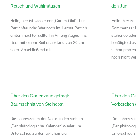
Rettich und Wühlmäusen
den Juni
Hallo, hier ist wieder der „Garten-Olaf“. Für
Hallo, hier is
Rettichfreunde: Wer noch im Herbst Rettich
Sommerriss: 
ernten möchte, sollte ihn Anfang August ins
stehende oder
Beet mit einem Reihenabstand von 20 cm
benötigte dies
säen. Anschließend mit…
schon problem
noch nicht ve
Über den Gartenzaun gefragt:
Über den Ga
Baumschnitt von Steinobst
Vorbereiten
Die Jahreszeiten der Natur finden sich im
Die Jahreszei
„Der phänologische Kalender“ wieder. Im
„Der phänolog
Unterschied zu den üblichen vier
Unterschied z