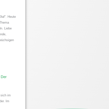
Olaf“. Heute
 Thema
ln. Liebe
unde,
wüchsigen
 Der
 sich im
der. Im