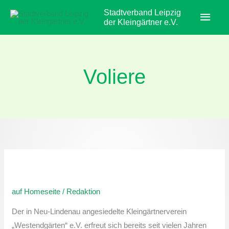
Zum
Haup
Stadtverband Leipzig
Inhalt
der Kleingärtner e.V.
springen
Voliere
Kleingärtnerverein
„Westendendgärten“
auf Homeseite
/
Redaktion
e.V.
–
Der in Neu-Lindenau angesiedelte Kleingärtnerverein
Voliere
„Westendgärten“ e.V. erfreut sich bereits seit vielen Jahren