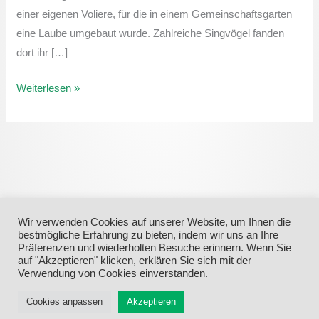
wurde
einer eigenen Voliere, für die in einem Gemeinschaftsgarten
völlig
eine Laube umgebaut wurde. Zahlreiche Singvögel fanden
verwüstet
dort ihr […]
und
kein
Weiterlesen »
Vogel
übriggelassen.
Wir verwenden Cookies auf unserer Website, um Ihnen die
bestmögliche Erfahrung zu bieten, indem wir uns an Ihre
Präferenzen und wiederholten Besuche erinnern. Wenn Sie
auf "Akzeptieren" klicken, erklären Sie sich mit der
Verwendung von Cookies einverstanden.
Menü
Cookies anpassen
Akzeptieren