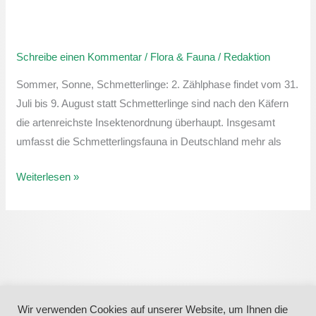
NABU
Insektensommer:
Schreibe einen Kommentar
/
Flora & Fauna
/
Redaktion
Die
Zählung
Sommer, Sonne, Schmetterlinge: 2. Zählphase findet vom 31.
startet
Juli bis 9. August statt Schmetterlinge sind nach den Käfern
in
die artenreichste Insektenordnung überhaupt. Insgesamt
die
umfasst die Schmetterlingsfauna in Deutschland mehr als
2.
Phase
Weiterlesen »
Wir verwenden Cookies auf unserer Website, um Ihnen die