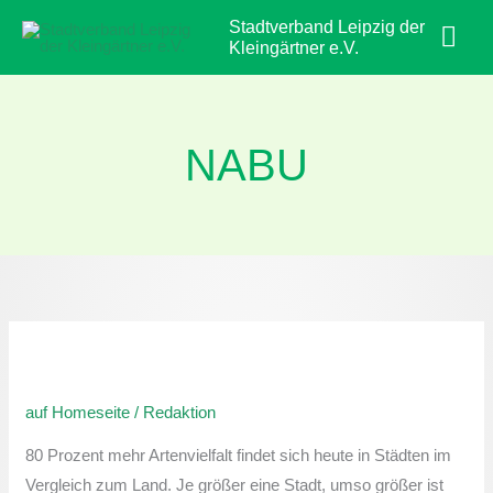
Zum
Hau
Stadtverband Leipzig der
Inhalt
Kleingärtner e.V.
springen
NABU
AKTIV
FÜR
auf Homeseite
/
Redaktion
LEBENSRÄUME
„mein
80 Prozent mehr Artenvielfalt findet sich heute in Städten im
Biotop“
Vergleich zum Land. Je größer eine Stadt, umso größer ist