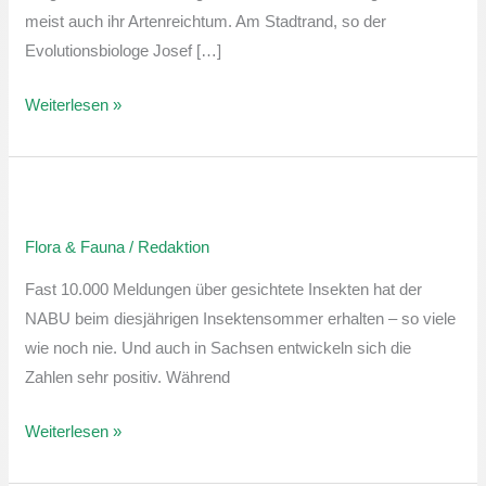
meist auch ihr Artenreichtum. Am Stadtrand, so der
Evolutionsbiologe Josef […]
Weiterlesen »
Rekordbeteiligung
beim
Flora & Fauna
/
Redaktion
NABU-
Insektensommer:
Fast 10.000 Meldungen über gesichtete Insekten hat der
Ackerhummel
NABU beim diesjährigen Insektensommer erhalten – so viele
summt
wie noch nie. Und auch in Sachsen entwickeln sich die
auf
Zahlen sehr positiv. Während
den
ersten
Weiterlesen »
Platz