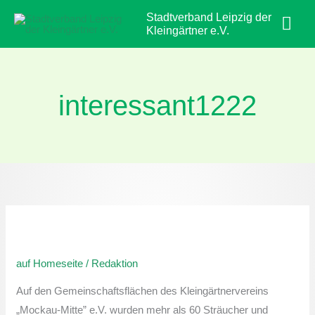
Zum
Hau
Stadtverband Leipzig der
Inhalt
Kleingärtner e.V.
springen
interessant1222
„Leipzig
pflanzt”
auf Homeseite
/
Redaktion
im
KGV
Auf den Gemeinschaftsflächen des Kleingärtnervereins
„Mockau-
„Mockau-Mitte” e.V. wurden mehr als 60 Sträucher und