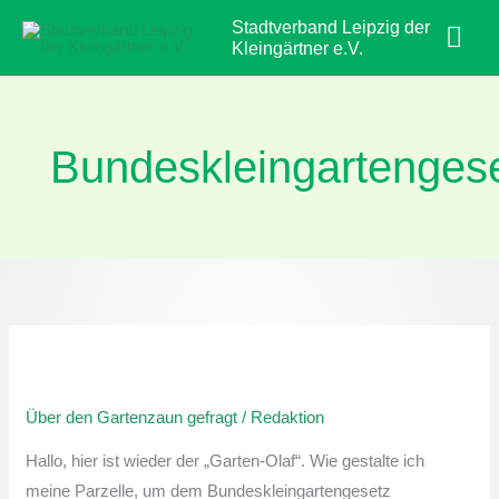
Zum
Hau
Stadtverband Leipzig der
Inhalt
Kleingärtner e.V.
springen
Bundeskleingartenges
Über
den
Über den Gartenzaun gefragt
/
Redaktion
Gartenzaun
gefragt:
Hallo, hier ist wieder der „Garten-Olaf“. Wie gestalte ich
Wie
meine Parzelle, um dem Bundeskleingartengesetz