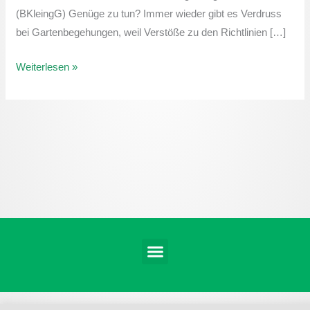
gestalte
(BKleingG) Genüge zu tun? Immer wieder gibt es Verdruss
ich
bei Gartenbegehungen, weil Verstöße zu den Richtlinien […]
meine
Parzelle
Weiterlesen »
nach
dem
Bundeskleingartengesetz
(BKleingG)?
Menü