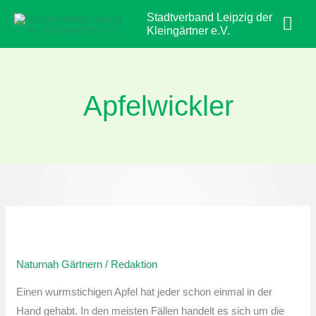
Zum
Hau
Stadtverband Leipzig der
Inhalt
Kleingärtner e.V.
springen
Apfelwickler
Naturnah
gärtnern:
Naturnah Gärtnern
/
Redaktion
Apfelwickler
bekämpfen
Einen wurmstichigen Apfel hat jeder schon einmal in der
Hand gehabt. In den meisten Fällen handelt es sich um die