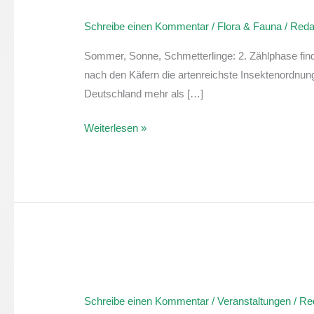
Insektensommer:
Schreibe einen Kommentar
/
Flora & Fauna
/
Reda
Die
Zählung
Sommer, Sonne, Schmetterlinge: 2. Zählphase finde
startet
nach den Käfern die artenreichste Insektenordnun
in
Deutschland mehr als […]
die
2.
Weiterlesen »
Phase
Zwei
Lärchen
Schreibe einen Kommentar
/
Veranstaltungen
/
Re
für