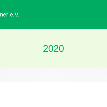
ner e.V.
2020