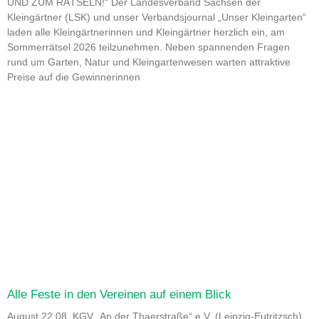
UND ZUM RÄTSELN!“ Der Landesverband Sachsen der
Kleingärtner (LSK) und unser Verbandsjournal „Unser Kleingarten“
laden alle Kleingärtnerinnen und Kleingärtner herzlich ein, am
Sommerrätsel 2026 teilzunehmen. Neben spannenden Fragen
rund um Garten, Natur und Kleingartenwesen warten attraktive
Preise auf die Gewinnerinnen
Alle Feste in den Vereinen auf einem Blick
August 22.08. KGV „An der Thaerstraße“ e.V. (Leipzig-Eutritzsch)