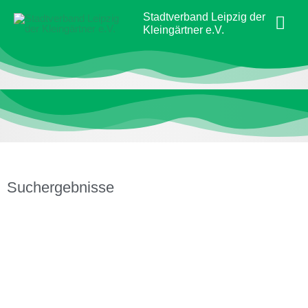
Zum
Hau
Stadtverband Leipzig der
Inhalt
Kleingärtner e.V.
springen
Suchergebnisse
Seite
Seite
Seite
Seite