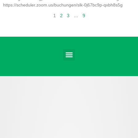
https://scheduler.zoom.us/buchungen/slk-0j67bc9p-qxbh8s5g
1
2
3
…
9
Menü