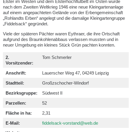
Elster im Westen und dem Elsterhochflutbett im Osten wurde
nach dem Zweiten Weltkrieg 1946 eine neue Kleingartenanlage
auf einem angepachteten Gelände von der Erbengemeinschaft
„Rohlandts Erben“ angelegt und die damalige Kleingartengruppe
„Fiddelsack“ gegründet.
Viele der späteren Pächter waren Eythraer, die ihre Ortschaft
aufgrund des Braunkohlenabbaus verlassen mussten und in
neuer Umgebung ein kleines Stück Grün pachten konnten.
2.
Tom Schmerler
Vorsitzender:
Anschrift:
Lauerscher Weg 47, 04249 Leipzig
Stadtteil:
Großzschocher-Windorf
Bezirksgruppe:
Südwest II
Parzellen:
52
Fläche in ha:
2,31
E-Mail:
fiddelsack-vorstand@web.de