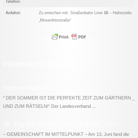
Telefon:
Anfahrt:
Zu erreichen mit: Straßenbahn Linie
16
– Haltestelle
„Mosenthinstraße“
interessante Beiträge
Sommer-Rätsel
“ DER SOMMER IST DIE PERFEKTE ZEIT ZUM GÄRTNERN _
UND ZUM RÄTSELN!“ Der Landesverband ...
35. Tag des Gartens und 140 Jahre „Nat’l“
– GEMEINSCHAFT IM MITTELPUNKT – Am 13. Juni fand die