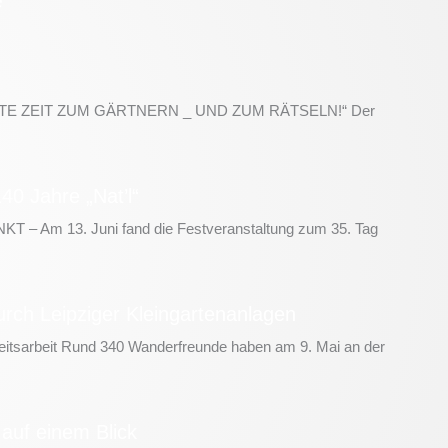
TE ZEIT ZUM GÄRTNERN _ UND ZUM RÄTSELN!“ Der
40 Jahre „Nat’l“
 Am 13. Juni fand die Festveranstaltung zum 35. Tag
rch Leipziger Kleingartenanlagen
keitsarbeit Rund 340 Wanderfreunde haben am 9. Mai an der
 auf einem Blick