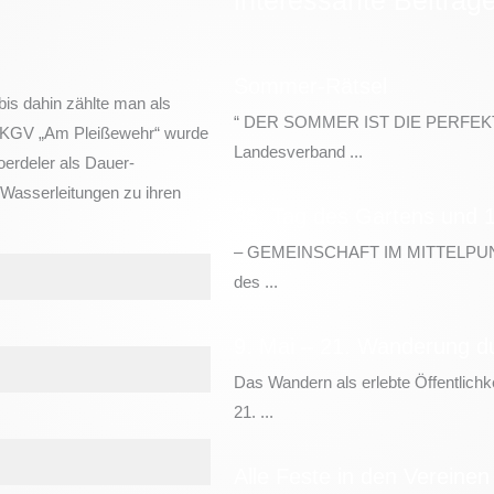
Sommer-Rätsel
bis dahin zählte man als
“ DER SOMMER IST DIE PERFEK
s KGV „Am Pleißewehr“ wurde
Landesverband ...
erdeler als Dauer-
 Wasserleitungen zu ihren
35. Tag des Gartens und 1
– GEMEINSCHAFT IM MITTELPUNKT –
des ...
9. Mai – 21. Wanderung du
Das Wandern als erlebte Öffentlich
21. ...
Alle Feste in den Vereinen