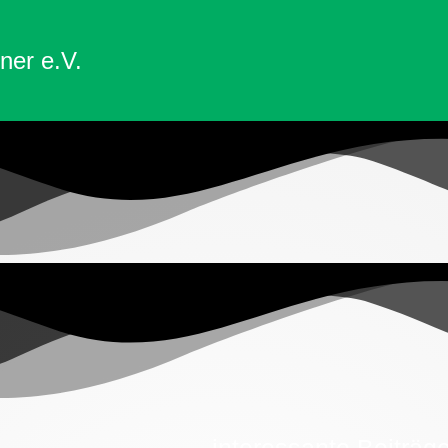
ner e.V.
interessante Beiträg