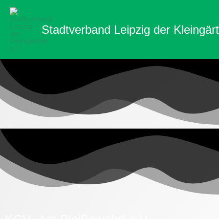
Zum
Inhalt
Stadtverband Leipzig der Kleingärt
springen
KGV „Am Pleißewehr“ e.V.