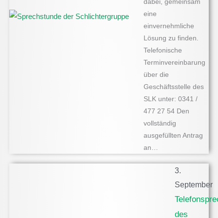
dabei, gemeinsam
eine
einvernehmliche
Lösung zu finden.
Telefonische
Terminvereinbarung
über die
Geschäftsstelle des
SLK unter: 0341 /
477 27 54 Den
vollständig
ausgefüllten Antrag
an…
3.
September
Telefonspr
des