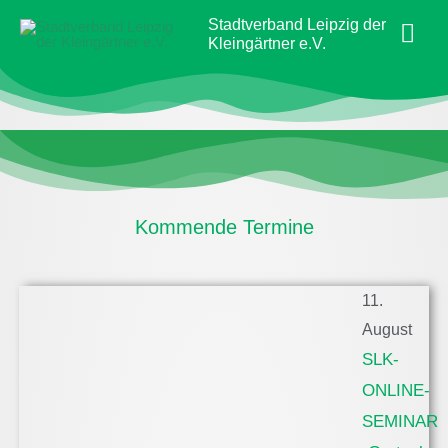
Zum
Hau
Stadtverband Leipzig der
Inhalt
Kleingärtner e.V.
springen
Kommende Termine
11.
August
SLK-
ONLINE-
SEMINAR