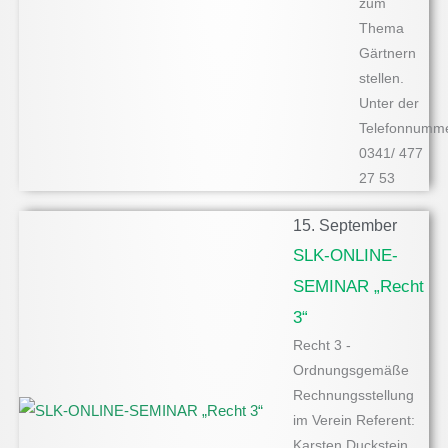
zum
Thema
Gärtnern
stellen.
Unter der
Telefonnumme
0341/ 477
27 53
15. September
SLK-ONLINE-
SEMINAR „Recht
3“
Recht 3 -
Ordnungsgemäße
Rechnungsstellung
im Verein Referent:
Karsten Duckstein