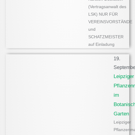
(Vertragsanwalt des
LSK) NUR FÜR
VEREINSVORSTÄNDE
und
SCHATZMEISTER
auf Einladung
19.
Septembe
Leipziger
Pflanzen
im
Botanisc
Garten
Leipziger
Pflanzenma