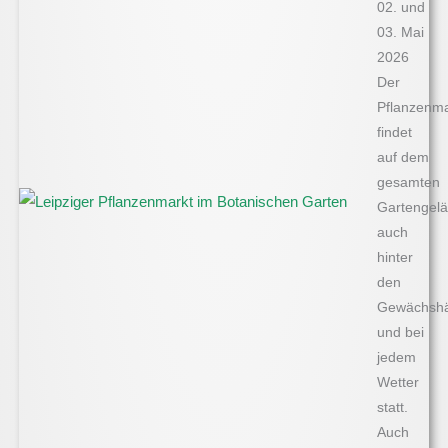
02. und
03. Mai
2026
Der
Pflanzenma
findet
auf dem
gesamten
Gartengelä
auch
hinter
den
Gewächshä
und bei
jedem
Wetter
statt.
Auch