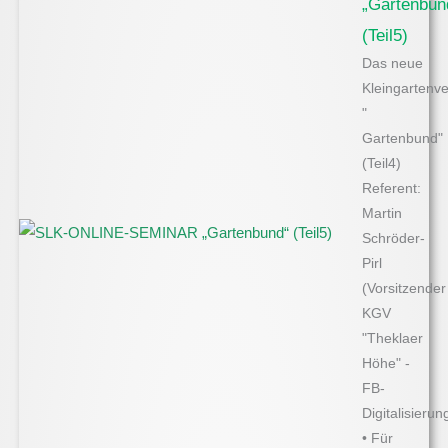
„Gartenbun
(Teil5)
Das neue
Kleingartenv
"
Gartenbund"
(Teil4)
Referent:
Martin
Schröder-
Pirl
(Vorsitzender
KGV
"Theklaer
Höhe" -
FB-
Digitalisierun
• Für