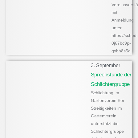
Vereinsvorst
mit
Anmeldung
unter
https://sched
0j67bc9p-
qxbh8s5g
3. September
Sprechstunde der
Schlichtergruppe
Schlichtung im
Gartenverein Bei
Streitigkeiten im
Gartenverein
unterstützt die
Schlichtergruppe