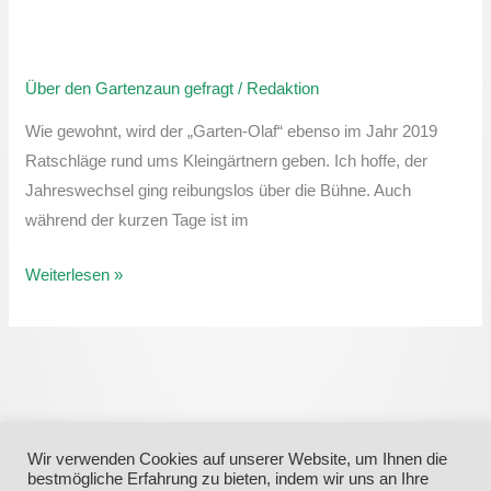
Über
den
Über den Gartenzaun gefragt
/
Redaktion
Gartenzaun
gefragt:
Wie gewohnt, wird der „Garten-Olaf“ ebenso im Jahr 2019
Pflege
Ratschläge rund ums Kleingärtnern geben. Ich hoffe, der
der
Jahreswechsel ging reibungslos über die Bühne. Auch
Kernobstgewächse
während der kurzen Tage ist im
in
der
Weiterlesen »
Winterzeit
Wir verwenden Cookies auf unserer Website, um Ihnen die
bestmögliche Erfahrung zu bieten, indem wir uns an Ihre