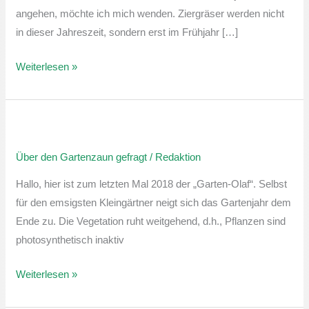
verschneiden
angehen, möchte ich mich wenden. Ziergräser werden nicht
und
in dieser Jahreszeit, sondern erst im Frühjahr […]
Blumenzwiebeln
pflanzen
Weiterlesen »
Über
den
Über den Gartenzaun gefragt
/
Redaktion
Gartenzaun
gefragt:
Hallo, hier ist zum letzten Mal 2018 der „Garten-Olaf“. Selbst
Gehölze
für den emsigsten Kleingärtner neigt sich das Gartenjahr dem
auf
Ende zu. Die Vegetation ruht weitgehend, d.h., Pflanzen sind
den
photosynthetisch inaktiv
Winter
vorbereiten
Weiterlesen »