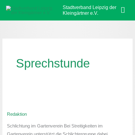
Zum
Hau
Stadtverband Leipzig der
Inhalt
Kleingärtner e.V.
springen
Sprechstunde
Sprechstunde
der
Redaktion
Schlichtergruppe
Schlichtung im Gartenverein Bei Streitigkeiten im
Gartenverein unterstützt die Schlichtergruppe dabei,