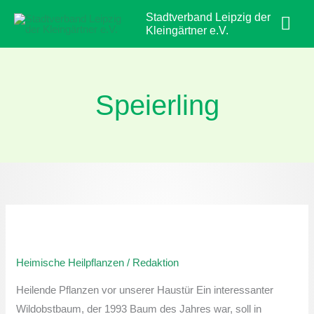
Zum
Hau
Stadtverband Leipzig der
Inhalt
Kleingärtner e.V.
springen
Speierling
Heimische
Heilpflanzen:
Heimische Heilpflanzen
/
Redaktion
Speierling
Heilende Pflanzen vor unserer Haustür Ein interessanter
Wildobstbaum, der 1993 Baum des Jahres war, soll in