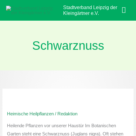
Zum
Hau
Stadtverband Leipzig der
Inhalt
Kleingärtner e.V.
springen
Schwarznuss
Heimische
Heilpflanzen:
Heimische Heilpflanzen
/
Redaktion
Schwarznuss
Heilende Pflanzen vor unserer Haustür Im Botanischen
Garten steht eine Schwarznuss (Juglans nigra). Oft stehen