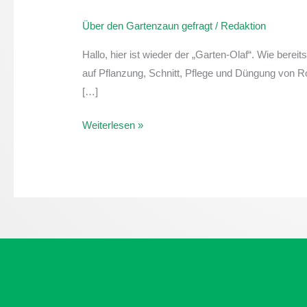
den
Über den Gartenzaun gefragt
/
Redaktion
Gartenzaun
gefragt:
Hallo, hier ist wieder der „Garten-Olaf“. Wie bere
Rosen
auf Pflanzung, Schnitt, Pflege und Düngung von R
–
[…]
Pflanzung,
Schnitt,
Weiterlesen »
Pflege
und
Düngung