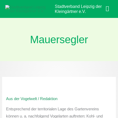
Zum
Hau
Stadtverband Leipzig der
Inhalt
Kleingärtner e.V.
springen
Mauersegler
Aus
der
Aus der Vogelwelt
/
Redaktion
Vogelwelt:
Mauersegler
Entsprechend der territorialen Lage des Gartenvereins
können u. a. nachfolgend Vogelarten auftreten: Kohl- und