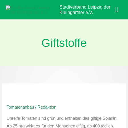
Zum
Hau
Stadtverband Leipzig der
Inhalt
Kleingärtner e.V.
springen
Giftstoffe
Tomatenanbau:
Giftstoffe
Tomatenanbau
/
Redaktion
in
Tomaten
Unreife Tomaten sind grün und enthalten das giftige Solanin.
Ab 25 mg wirkt es für den Menschen giftig, ab 400 tödlich.