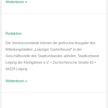
Weiterlesen »
Leipziger
Gartenfreund
Redaktion
Juni-
Ausgabe
Die Vereinsvorstände können die gedruckte Ausgabe des
Mitteilungsblattes „Leipziger Gartenfreund“ in der
Geschäftsstelle des Stadtverbandes abholen. Stadtverband
Leipzig der Kleingärtner e.V. • Zschochersche Straße 62 •
04229 Leipzig
Weiterlesen »
Leipziger
Gartenfreund