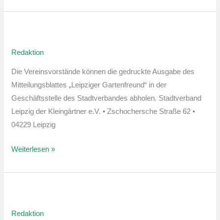
Leipziger
Gartenfreund
Redaktion
–
Februar-
Die Vereinsvorstände können die gedruckte Ausgabe des
Ausgabe
Mitteilungsblattes „Leipziger Gartenfreund“ in der
Geschäftsstelle des Stadtverbandes abholen. Stadtverband
Leipzig der Kleingärtner e.V. • Zschochersche Straße 62 •
04229 Leipzig
Weiterlesen »
Leipziger
Gartenfreund
Redaktion
–