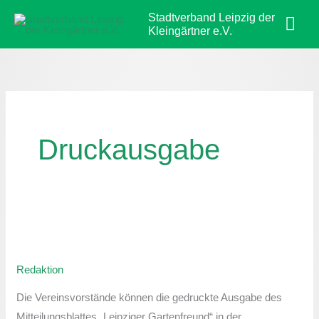
Zum
Hau
Stadtverband Leipzig der
Inhalt
Kleingärtner e.V.
springen
Druckausgabe
Leipziger
Gartenfreund
Redaktion
August-
Ausgabe
Die Vereinsvorstände können die gedruckte Ausgabe des
Mitteilungsblattes „Leipziger Gartenfreund“ in der