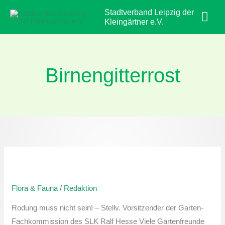
Zum
Hau
Stadtverband Leipzig der
Inhalt
Kleingärtner e.V.
springen
Birnengitterrost
Ärger
mit
Flora & Fauna
/
Redaktion
dem
Birnengitterrost
Rodung muss nicht sein! – Stellv. Vorsitzender der Garten-
Fachkommission des SLK Ralf Hesse Viele Gartenfreunde