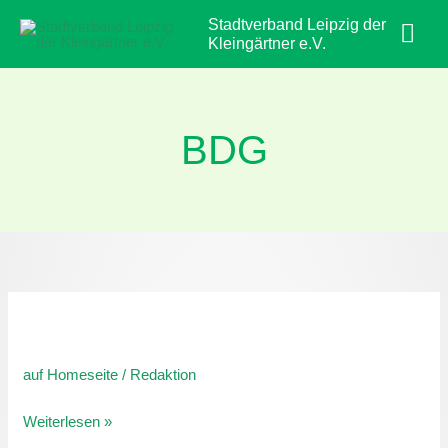
Zum
Hau
Stadtverband Leipzig der
Inhalt
Kleingärtner e.V.
springen
BDG
„Naturnah
gärtnern
auf Homeseite
/
Redaktion
im
Kleingarten“
Weiterlesen »
–