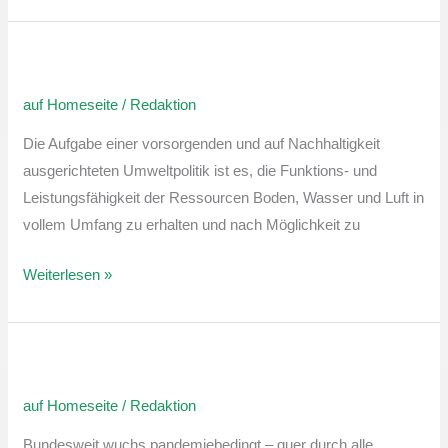
BDG
veröffentlicht
BDG
wissenswerte
veröffentlicht
Broschüre
auf Homeseite
/
Redaktion
Positionspapier
zur
Die Aufgabe einer vorsorgenden und auf Nachhaltigkeit
ökologischen
ausgerichteten Umweltpolitik ist es, die Funktions- und
Aufwertung
Leistungsfähigkeit der Ressourcen Boden, Wasser und Luft in
von
vollem Umfang zu erhalten und nach Möglichkeit zu
Kleingärten
Weiterlesen »
Kleingärten
im
auf Homeseite
/
Redaktion
Fokus
der
Bundesweit wuchs pandemiebedingt – quer durch alle