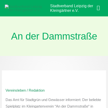
Zum
Hau
Stadtverband Leipzig der
Inhalt
Kleingärtner e.V.
springen
An der Dammstraße
Spielplatz
im
Vereinsleben
/
Redaktion
Kleingärtnerverein
“An
Das Amt für Stadtgrün und Gewässer informiert: Der beliebte
der
Spielplatz im Kleingartenverein “An der Dammstraße“ in