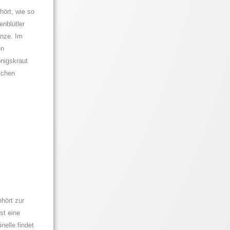
ört, wie so
enblütler
anze. Im
en
nigskraut
schen
hört zur
st eine
nelle findet