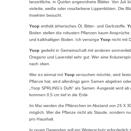
lanzettliche, in Quirlen angeordnete Blätter. Von Juli
violette, weiße oder rosafarbene Lippenblüten. Die 
Insekten besucht.
Ysop
enthält ätherisches Öl, Bitter- und Gerbstoffe.
Y
Boden stellen die robusten Pflanzen kaum Ansprüche.
und kalkhaltigen Boden. Ich versorge
Ysop
nicht mit 
Ysop
gedeiht in Gemeinschaft mit anderen sonnenlie
Oregano und Lavendel sehr gut. Wer eine Kräuterspir
nach oben.
Wer es einmal mit
Ysop
versuchen möchte, wird festst
Pflanze hat, wird allerdings gern Samen abgeben oder
„Ysop SPRLING’s Dufti“ als Samen. Ausgesät wird ab 
kommen 0,5 cm tief in die Erde.
Im Mai werden die Pflänzchen im Abstand von 25 X 30
möglich. Wer die Pflanze nicht als Staude, sondern n
pro Haushalt.
In rauen Gegenden soll ein Winterschutz erforderlich