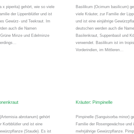
x piperita) gehört, wie so viele
Basilikum (Ocimum basilicum) geh
amilie der Lippenblütler und ist
viele Kräuter, zur Familie der Lipp
ges Gewürz- und Teekraut. Im
und ist eine einjährige Gewürzpfl
rden auch die Namen
deutschen werden auch die Nam
, Grüne Minze und Edelminze
Basilenkraut, Suppenbasil und Kö
lerdings…
verwendet. Basilikum ist im tropi
Vorderindien, im Mittleren…
ronenkraut
Kräuter: Pimpinelle
 (Artemisia abrotanum) gehört
Pimpinelle (Sanguisorba minor) ge
r Korbblütler und ist eine
Familie der Rosengewächse und i
ewürzpflanze (Staude). Es ist
mehrjährige Gewürzpflanze. Pimpi