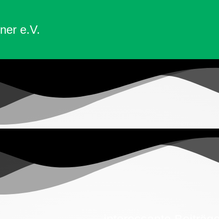
ner e.V.
interessante Beiträg