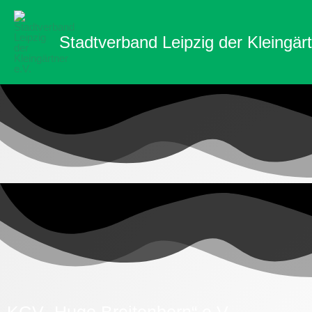
Zum
Inhalt
Stadtverband Leipzig der Kleingärt
springen
KGV „Hugo Breitenborn“ e.V.