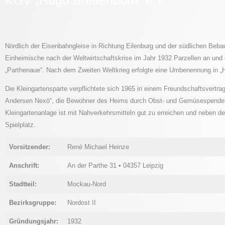
Nördlich der Eisenbahngleise in Richtung Eilenburg und der südlichen Beba
Einheimische nach der Weltwirtschaftskrise im Jahr 1932 Parzellen an und
„Parthenaue“. Nach dem Zweiten Weltkrieg erfolgte eine Umbenennung in „H
Die Kleingartensparte verpflichtete sich 1965 in einem Freundschaftsvertr
Andersen Nexö“, die Bewohner des Heims durch Obst- und Gemüsespenden
Kleingartenanlage ist mit Nahverkehrsmitteln gut zu erreichen und neben der
Spielplatz.
Vorsitzender:
René Michael Heinze
Anschrift:
An der Parthe 31 • 04357 Leipzig
Stadtteil:
Mockau-Nord
Bezirksgruppe:
Nordost II
Gründungsjahr:
1932