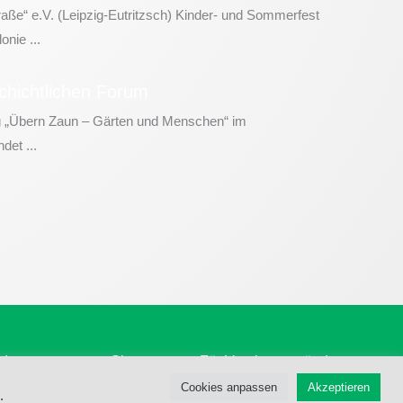
aße“ e.V. (Leipzig-Eutritzsch) Kinder- und Sommerfest
nie ...
chichtlichen Forum
 „Übern Zaun – Gärten und Menschen“ im
det ...
Impressum
Sitemap
Für Vereinsvorstände
Cookies anpassen
Akzeptieren
.