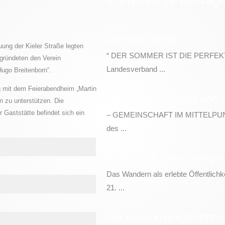
Sommer-Rätsel
uung der Kieler Straße legten
“ DER SOMMER IST DIE PERFEK
 gründeten den Verein
Landesverband ...
ugo Breitenborn“.
ag mit dem Feierabendheim „Martin
35. Tag des Gartens und 1
 zu unterstützen. Die
 Gaststätte befindet sich ein
– GEMEINSCHAFT IM MITTELPUNKT –
des ...
9. Mai – 21. Wanderung du
Das Wandern als erlebte Öffentlich
21. ...
Alle Feste in den Vereinen