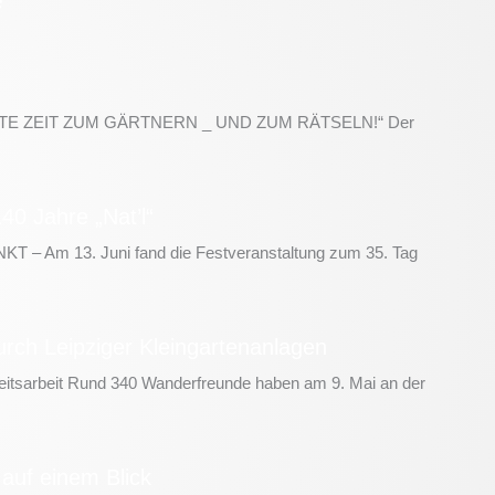
TE ZEIT ZUM GÄRTNERN _ UND ZUM RÄTSELN!“ Der
40 Jahre „Nat’l“
 Am 13. Juni fand die Festveranstaltung zum 35. Tag
rch Leipziger Kleingartenanlagen
keitsarbeit Rund 340 Wanderfreunde haben am 9. Mai an der
 auf einem Blick