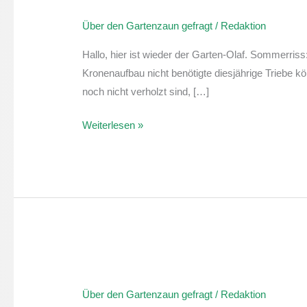
den
Über den Gartenzaun gefragt
/
Redaktion
Gartenzaun
gefragt:
Hallo, hier ist wieder der Garten-Olaf. Sommerris
Tipps
Kronenaufbau nicht benötigte diesjährige Triebe k
für
noch nicht verholzt sind, […]
den
Juni
Weiterlesen »
Über
den
Über den Gartenzaun gefragt
/
Redaktion
Gartenzaun