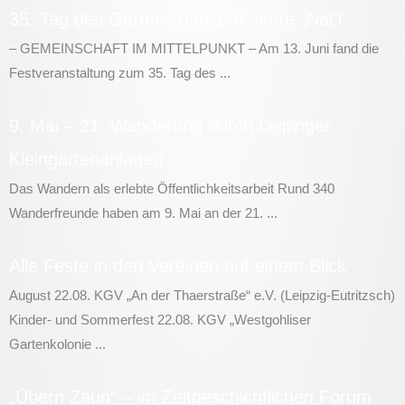
35. Tag des Gartens und 140 Jahre „Nat’l“
– GEMEINSCHAFT IM MITTELPUNKT – Am 13. Juni fand die
Festveranstaltung zum 35. Tag des ...
9. Mai – 21. Wanderung durch Leipziger
Kleingartenanlagen
Das Wandern als erlebte Öffentlichkeitsarbeit Rund 340
Wanderfreunde haben am 9. Mai an der 21. ...
Alle Feste in den Vereinen auf einem Blick
August 22.08. KGV „An der Thaerstraße“ e.V. (Leipzig-Eutritzsch)
Kinder- und Sommerfest 22.08. KGV „Westgohliser
Gartenkolonie ...
„Übern Zaun“ – im Zeitgeschichtlichen Forum