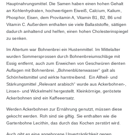
Hauptnahrungsmittel. Die Samen haben einen hohen Gehalt
an Kohlenhydraten, hochwertigem Eiweiß, Calcium, Kalium,
Phosphor, Eisen, dem Provitamin A, Vitamin B1, B2, B6 und
Vitamin C. Außerdem enthalten sie viele Ballaststoffe, sättigen
dadurch anhaltend und helfen, einen hohen Cholesterinspiegel
zu senken.
Im Altertum war Bohnenbrei ein Hustenmittel. Im Mittelalter
wurden Sommersprossen durch Bohnenbreiumschläge mit
Essig entfernt, auch zum Erweichen von Geschwüren dienten
Auflagen mit Bohnenbrei. „Bohnenblütenwasser“ galt als
Schönheitsmittel und wirkte harntreibend. Ein Allheil- und
Stärkungsmittel „Relevant arabisch“ wurde aus Ackerbohnen-,
Linsen- und Wickelmehl hergestellt. Kleinkörnige, geröstete
Ackerbohnen sind ein Kaffeeersatz.
Werden Ackerbohnen zur Ernährung genutzt, müssen diese
gekocht werden. Roh sind sie giftig. Sie enthalten wie die
Gartenbohne Lecithin, das durch das Kochen zerstört wird.
Auch gibt es eine angeborene Unverträglichkeit gegen