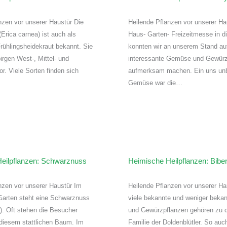
nzen vor unserer Haustür Die
Heilende Pflanzen vor unserer Ha
Erica carnea) ist auch als
Haus- Garten- Freizeitmesse in d
Frühlingsheidekraut bekannt. Sie
konnten wir an unserem Stand au
rgen West-, Mittel- und
interessante Gemüse und Gewür
r. Viele Sorten finden sich
aufmerksam machen. Ein uns un
Gemüse war die…
eilpflanzen: Schwarznuss
Heimische Heilpflanzen: Biber
nzen vor unserer Haustür Im
Heilende Pflanzen vor unserer Ha
Garten steht eine Schwarznuss
viele bekannte und weniger bekan
a). Oft stehen die Besucher
und Gewürzpflanzen gehören zu d
r diesem stattlichen Baum. Im
Familie der Doldenblütler. So auc