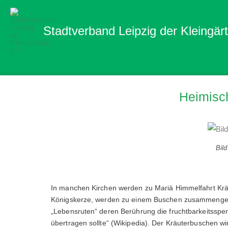
Zum
Inhalt
Stadtverband Leipzig der Kleingärt
springen
Heimisch
Bil
In manchen Kirchen werden zu Mariä Himmelfahrt Kräut
Königskerze, werden zu einem Buschen zusammengebu
„Lebensruten“ deren Berührung die fruchtbarkeitsspe
übertragen sollte“ (Wikipedia). Der Kräuterbuschen 