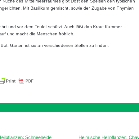
er Küche des Mittelmeerraumes gibt Dost den Speisen den typischen
hgerichten. Mit Basilikum gemischt, sowie der Zugabe von Thymian
ehrt und vor dem Teufel schützt. Auch läßt das Kraut Kummer
auf und macht die Menschen fröhlich.
Bot. Garten ist sie an verschiedenen Stellen zu finden.
eilpflanzen: Schneeheide
Heimische Heilpflanzen: Cha