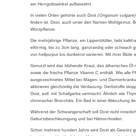
am Herrgottswinkel aufbewahrt.
In vielen Orten gehörte auch Dost
(Origanum vulgare
finden ist. Dost, auch unter den Namen Wohlgemut, Be
Würzpflanze.
Die mehrjährige Pflanze, ein Lippenblütler, liebt kalk
eiförmig, bis zu 3cm lang, ganzrandig oder schwach ge
von hellpurpur bis dunkelrot variieren. Mit ihrer Blüte 
Genutzt wird das blühende Kraut, das ätherisches Öl m
sowie die frische Pflanze Vitamin C enthält. Wie alle P
ausgezeichnetes Mittel bei Magen- und Darmerkrankung
aktivieren gleichzeitig die Verdauung. Gerbstoffe sto
Dost, evtl. mit Schafgarbe vermischt. Ähnlich wie Th
chronischer Bronchitis. Ein Bad in einer Abkochung des
Während der Schwangerschaft soll Dost nicht innerli
Geburtsbeschleunigung und bei Hämorrhoiden.
Schon mehrere hundert Jahre wird Dost als Gewürz gen