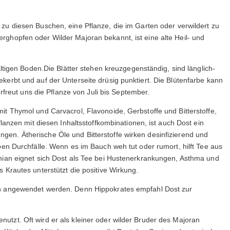
)
zu diesen Buschen, eine Pflanze, die im Garten oder verwildert zu
rghopfen oder Wilder Majoran bekannt, ist eine alte Heil- und
haltigen Boden.Die Blätter stehen kreuzgegenständig, sind länglich-
kerbt und auf der Unterseite drüsig punktiert. Die Blütenfarbe kann
erfreut uns die Pflanze von Juli bis September.
it Thymol und Carvacrol, Flavonoide, Gerbstoffe und Bitterstoffe,
flanzen mit diesen Inhaltsstoffkombinationen, ist auch Dost ein
en. Ätherische Öle und Bitterstoffe wirken desinfizierend und
ppen Durchfälle. Wenn es im Bauch weh tut oder rumort, hilft Tee aus
ymian eignet sich Dost als Tee bei Hustenerkrankungen, Asthma und
 Krautes unterstützt die positive Wirkung.
ch angewendet werden. Denn Hippokrates empfahl Dost zur
utzt. Oft wird er als kleiner oder wilder Bruder des Majoran