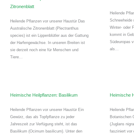
Zitronenblatt
Heilende Pfla
Schneeheide (
Heilende Pflanzen vor unserer Haustür Das
Winter- oder 
Australische Zitronenblatt (Plectranthus
kommt in Gebi
species) ist ein Lippenblütler aus der Gattung
Südeuropas vo
der Harfengewächse. In unseren Breiten ist
als…
sie derzeit noch eine für Menschen und
Tiere…
Heimische Heilpflanzen: Basilikum
Heimische H
Heilende Pflanzen vor unserer Haustür Ein
Heilende Pfla
Gewürz, das als Topfpflanze zu jeder
Botanischen 
Jahreszeit zur Verfügung steht, ist das
(Juglans nigr
Basilikum (Ocimum basilicum). Unter den
fasziniert vo