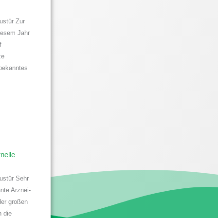
ustür Zur
iesem Jahr
f
ze
bekanntes
nelle
ustür Sehr
nte Arznei-
er großen
h die